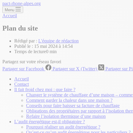
pact-rhone-alpes.org
Menu
Accueil
Plan du site
Rédigé par :
L'équipe de rédaction
Publié le :
15 mai 2024 à 14:54
Temps de lecture
0 min
Partagez sur votre réseau favori
Partager sur Facebook
Partager sur X (Twitter)
Partager sur Pi
Accueil
Contact
Il fait froid chez moi : que faire ?
Changer le système de chauffage d’une maison – commen
Comment garder la chaleur dans une maison ?
Conseils pour faire baisser sa facture de chauffage
Obligations des propriétaires par rapport à l’isolation t
Refaire l’isolation thermique d’une maison
L’audit énergétique est-il obligatoire ?
Pourquoi réaliser un audit énergétique ?
Qu’est-ce qu’un audit énergétique pour les particuliers ?