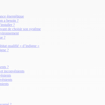
mance énergétique
on a besoin ?
installer ?
avant de choisir son système
environnement
ue ?
bitat qualifié « d’indigne »
digne ?
ents ?
et inconvénients
vénients
nvénients
nients
ncerné ?