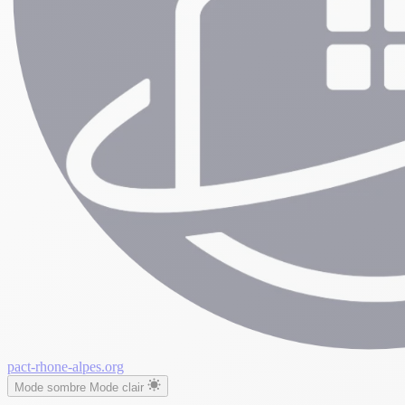
pact-rhone-alpes.org
Mode sombre
Mode clair