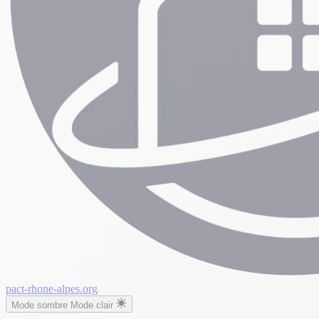
pact-rhone-alpes.org
Mode sombre
Mode clair