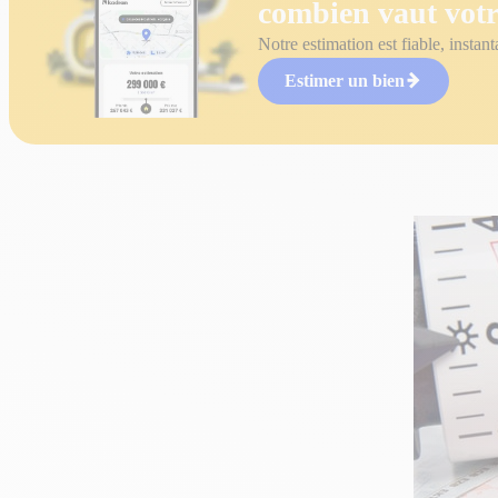
combien vaut votr
Notre estimation est fiable, instant
Estimer un bien