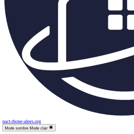
pact-rhone-alpes.org
Mode sombre
Mode clair