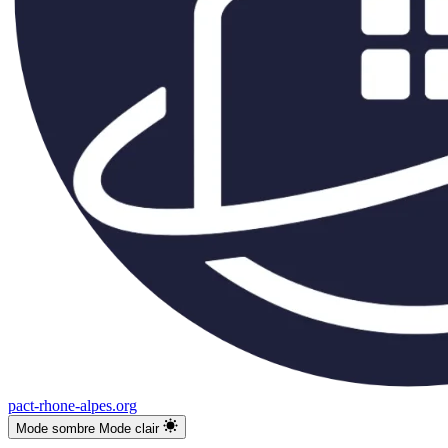
pact-rhone-alpes.org
Mode sombre
Mode clair