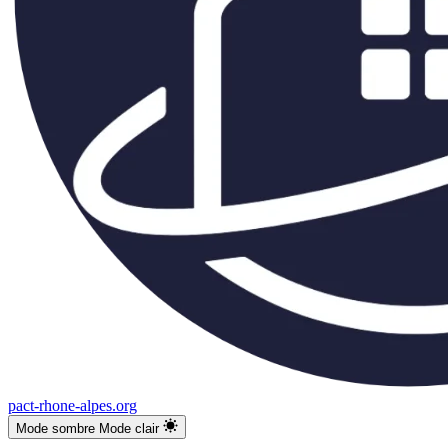
pact-rhone-alpes.org
Mode sombre
Mode clair