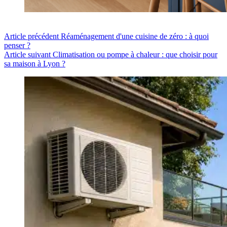
Article
précédent
Réaménagement d'une cuisine de zéro : à quoi
penser ?
Article
suivant
Climatisation ou pompe à chaleur : que choisir pour
sa maison à Lyon ?