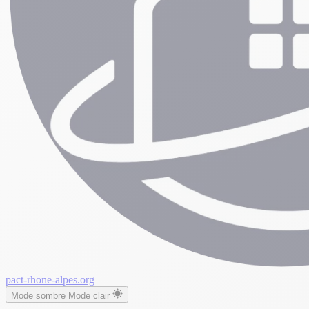
pact-rhone-alpes.org
Mode sombre
Mode clair