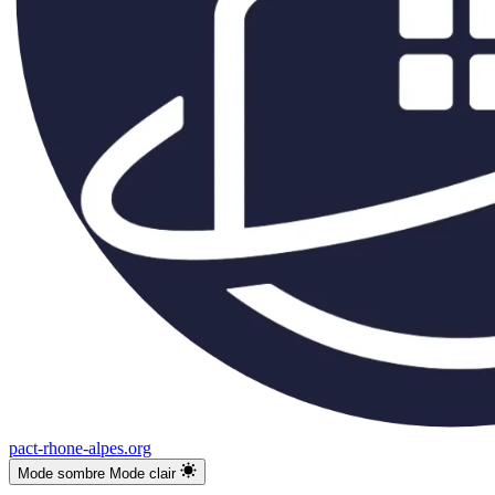
pact-rhone-alpes.org
Mode sombre
Mode clair