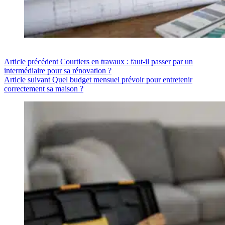
Article
précédent
Courtiers en travaux : faut-il passer par un
intermédiaire pour sa rénovation ?
Article
suivant
Quel budget mensuel prévoir pour entretenir
correctement sa maison ?