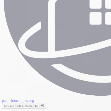
pact-rhone-alpes.org
Mode sombre
Mode clair