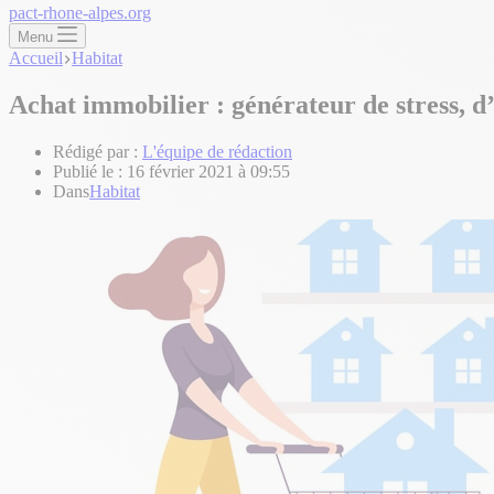
pact-rhone-alpes.org
Menu
Accueil
Habitat
Achat immobilier : générateur de stress, d
Rédigé par :
L'équipe de rédaction
Publié le :
16 février 2021 à 09:55
Dans
Habitat